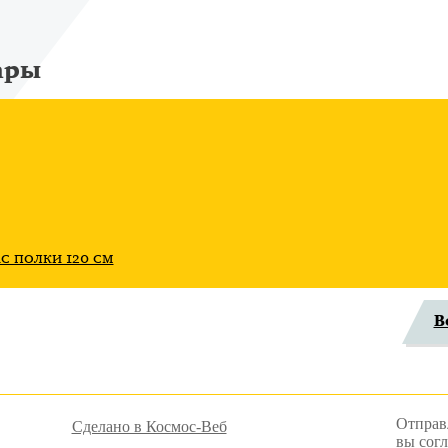
ары
с полки 120 см
В
Отправ
Сделано в Космос-Веб
вы сог