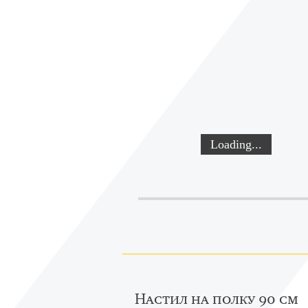
Loading...
Loading...
Настил на полку 90 см