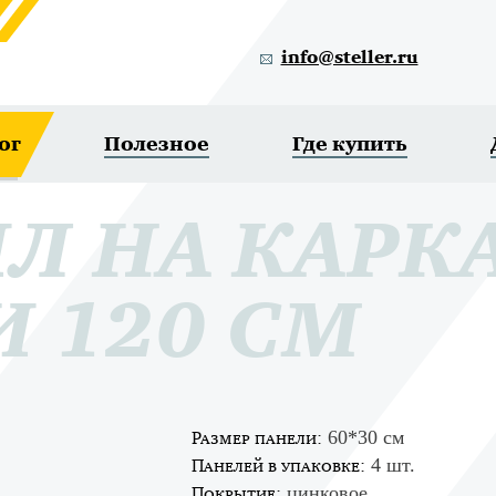
info@steller.ru
ог
Полезное
Где купить
Л НА КАРК
 120 СМ
60*30 см
Размер панели:
4 шт.
Панелей в упаковке:
цинковое
Покрытие: